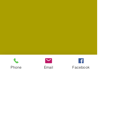
Phone
Email
Facebook
​© 2023 PRODUKTDESIGN. Erstellt
mit
Wix.com.