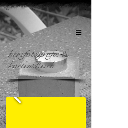
herzfotografie &
kartenReich